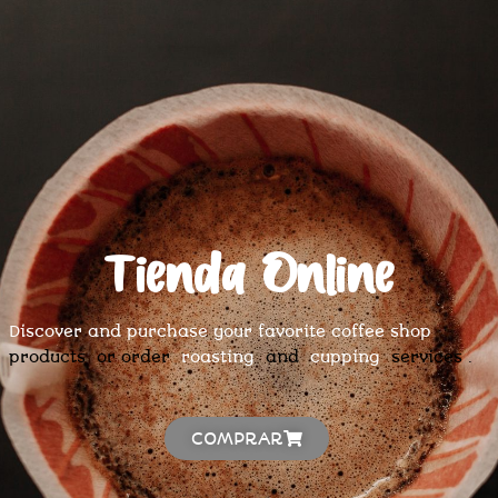
Tienda Online
Discover and purchase your favorite coffee shop
products or order
roasting
and
cupping
services
.
COMPRAR